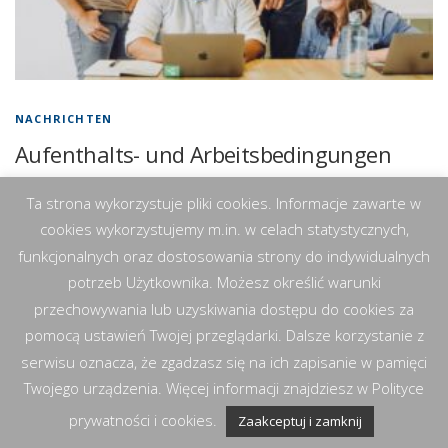
NACHRICHTEN
Aufenthalts- und Arbeitsbedingungen
ukrainischer Staatsbürger in Polen nach
Ta strona wykorzystuje pliki cookies. Informacje zawarte w
dem 5. März 2026
cookies wykorzystujemy m.in. w celach statystycznych,
funkcjonalnych oraz dostosowania strony do indywidualnych
Seit dem 5. März 2026 gelten wesentliche Änderungen für den
Aufenthalt und die Arbeit ukrainischer Staatsbürger in Polen. Viele der
potrzeb Użytkownika. Możesz określić warunki
bisherigen Sonderregelungen sind außer Kraft getreten, jedoch wurden
przechowywania lub uzyskiwania dostępu do cookies za
die wichtigsten …
pomocą ustawień Twojej przeglądarki. Dalsze korzystanie z
serwisu oznacza, że zgadzasz się na ich zapisanie w pamięci
Twojego urządzenia. Więcej informacji znajdziesz w Polityce
prywatności i cookies.
Zaakceptuj i zamknij
Copyright © 2026 RP&W Kancelaria Prawna